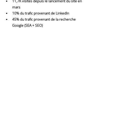
11,7K visites depuis le lancement du site en 
mars
10% du trafic provenant de LinkedIn
45% du trafic provenant de la recherche 
Google (SEA + SEO)
Publicités
SEA - campagnes du 6 mars au 31 mai
Objectif : améliorer la visibilité sur les 
requêtes liées à la marque
Budget dépensé : 1851€
+100K impressions
+5K clics
Taux de clics (CTR) de 5%
Optimisation du coût par clic (CPC) de 0,40€ à 
0,20€