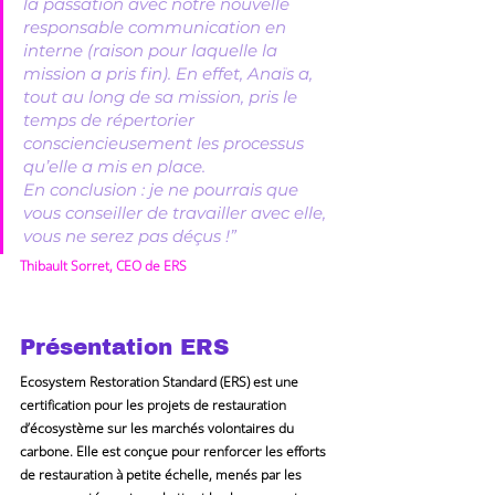
la passation avec notre nouvelle 
responsable communication en 
interne (raison pour laquelle la 
mission a pris fin). En effet, Anaïs a, 
tout au long de sa mission, pris le 
temps de répertorier 
consciencieusement les processus 
qu’elle a mis en place.
En conclusion : je ne pourrais que 
vous conseiller de travailler avec elle, 
vous ne serez pas déçus !”
Thibault Sorret, CEO de ERS
Présentation ERS
Ecosystem Restoration Standard (ERS) est une 
certification pour les projets de restauration 
d’écosystème sur les marchés volontaires du 
carbone. Elle est conçue pour renforcer les efforts 
de restauration à petite échelle, menés par les 