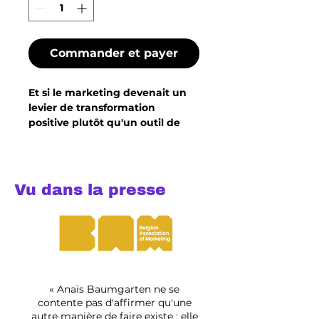
Commander et payer
Et si le marketing devenait un 
levier de transformation 
positive plutôt qu'un outil de 
manipulation ?
Slow Marketing est le guide 
concret pour un marketing 
Vu dans la presse
éthique, soutenable et engagé. 
Pour toutes celles et 
ceux qui refusent de choisir 
entre performance 
et responsabilité. 
🏆 3ème prix du livre marketing 
« Anaïs Baumgarten ne se
2025 — Belgian Association of 
contente pas d'affirmer qu'une
autre manière de faire existe : elle
Marketing