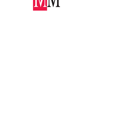
« Il ne s'agit pas seulement de
grandes idées, mais d'outils
mobilisables immédiatement,
de cas inspirants, et d'un regard
lucide sur les pratiques à
transformer. »
Lire l'article
«Aujourd’hui on a besoin
d'entreprises qui
communiquent sur leur
engagements, qui inspirent et
qui montrent la voie aux autres