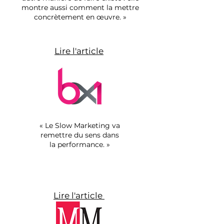
montre aussi comment la mettre
concrètement en œuvre. »
352 pages. 50 actions. 10 
chapitres.
Préface de Thierry Libaert.
Lire l'article
Éco-conçu, imprimé en France 
sur papier FSC.
« Le Slow Marketing va
remettre du sens dans
la performance. »
Lire l'article