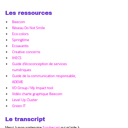
Les ressources
Beecom
Réseau Do Not Smile
Eco-colors
Springtime
Ecoavantis
Creative concerns
IHECS
Guide d'écoconception de services 
numériques
Guide de la communication responsable, 
ADEME
VO Group / My Impact tool
Vidéo charte graphique Beecom
Level Up Cluster
Green IT
Le transcript
Merci à mon partenaire 
Scrybecast
 qui m'aide à 