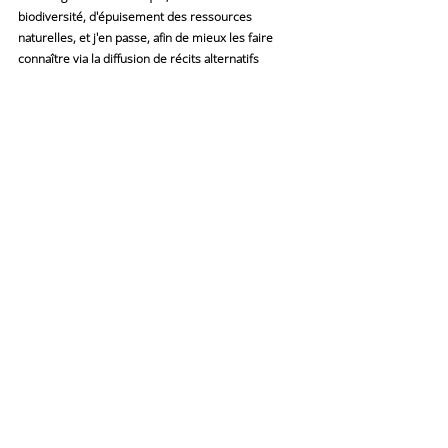
biodiversité, d'épuisement des ressources 
naturelles, et j'en passe, afin de mieux les faire 
connaître via la diffusion de récits alternatifs 
inspirants, par exemple. Mais cela implique aussi 
d'adapter leurs pratiques pour limiter leurs 
propres impacts négatifs sur l'environnement, via 
l'éco-conception des supports, par exemple.
Et pour moi, il y a également un véritable enjeu 
autour de l'engagement des parties prenantes dans 
le développement de cette approche plus durable 
et responsable, c'est-à-dire de faire prendre 
conscience à ses clients, collaborateurs, 
bénéficiaires, partenaires, financeurs, etc., de la 
nécessité de s'engager dans ces démarches. Tout 
cela, bien sûr, ce n'est pas une mince affaire, et 
justement, l'objectif de BeeCom est d'apporter des 
méthodologies concrètes et des outils utiles pour 
faciliter ces évolutions nécessaires du secteur de 
la communication et du marketing.
Merci, j'ai complètement aligné 