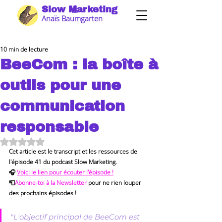
Slow Marketing
Anaïs Baumgarten
10 min de lecture
BeeCom : la boîte à
outils pour une
communication
responsable
Noté NaN étoiles sur 5.
Cet article est le transcript et les ressources de 
l'épisode 41 du podcast Slow Marketing.   
🎧 
Voici le lien pour écouter l'épisode !
📮
Abonne-toi à la Newsletter
 pour ne rien louper 
des prochains épisodes !
"L'objectif principal de BeeCom est 