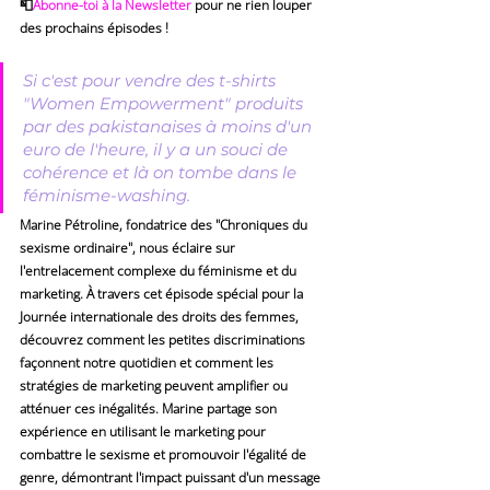
📮
Abonne-toi à la Newsletter
 pour ne rien louper 
des prochains épisodes !
Si c'est pour vendre des t-shirts 
"Women Empowerment" produits 
par des pakistanaises à moins d'un 
euro de l'heure, il y a un souci de 
cohérence et là on tombe dans le 
féminisme-washing.
Marine Pétroline, fondatrice des "Chroniques du 
sexisme ordinaire", nous éclaire sur 
l'entrelacement complexe du féminisme et du 
marketing. À travers cet épisode spécial pour la 
Journée internationale des droits des femmes, 
découvrez comment les petites discriminations 
façonnent notre quotidien et comment les 
stratégies de marketing peuvent amplifier ou 
atténuer ces inégalités. Marine partage son 
expérience en utilisant le marketing pour 
combattre le sexisme et promouvoir l'égalité de 
genre, démontrant l'impact puissant d'un message 