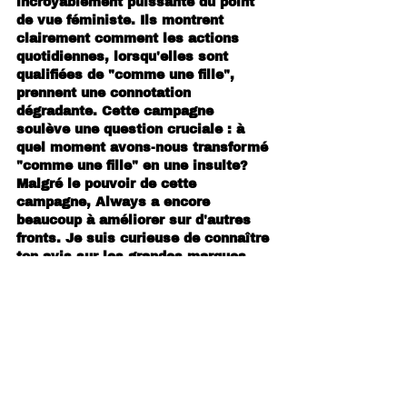
incroyablement puissante du point 
de vue féministe. Ils montrent 
clairement comment les actions 
quotidiennes, lorsqu'elles sont 
qualifiées de "comme une fille", 
prennent une connotation 
dégradante. Cette campagne 
soulève une question cruciale : à 
quel moment avons-nous transformé 
"comme une fille" en une insulte? 
Malgré le pouvoir de cette 
campagne, Always a encore 
beaucoup à améliorer sur d'autres 
fronts. Je suis curieuse de connaître 
ton avis sur les grandes marques 
qui adoptent des messages 
féministes.
Les campagnes comme celle d'Always soulèvent 
une discussion importante. Elles peuvent être vues 
comme un pas dans la bonne direction et 
bénéficier d'une large diffusion grâce à la puissance 
marketing des grandes marques. Toutefois, il est 