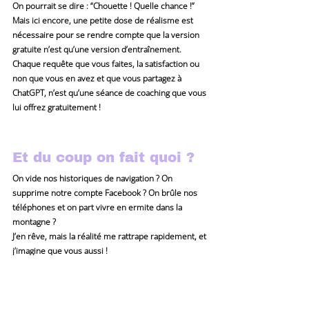
On pourrait se dire : “Chouette ! Quelle chance !”
Mais ici encore, une petite dose de réalisme est 
nécessaire pour se rendre compte que la version 
gratuite n’est qu’une version d’entraînement. 
Chaque requête que vous faites, la satisfaction ou 
non que vous en avez et que vous partagez à 
ChatGPT, n’est qu’une séance de coaching que vous 
lui offrez gratuitement !
Et du coup on fait quoi ?
On vide nos historiques de navigation ? On 
supprime notre compte Facebook ? On brûle nos 
téléphones et on part vivre en ermite dans la 
montagne ?
J’en rêve, mais la réalité me rattrape rapidement, et 
j’imagine que vous aussi !
La première étape selon moi est d’
avoir 
conscience de ces mécanismes et des 
fonctionnements d’internet et prendre du 
recul sur ces propres comportements