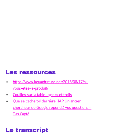
Les ressources
https://www.laquadrature.net/2016/08/17/si-
vous-etes-le-produit/
Couilles sur la table - geeks et trolls
Que se cache t-il derrière l'IA ? Un ancien 
chercheur de Google répond à vos questions - 
T'as Capté
Le transcript